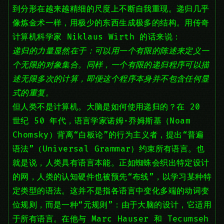
到分形在越来越精细的尺度上不断自我重现。递归几乎
像炼金术一样，用极少的东西生成极多的结构。用传奇
计算机科学家 Niklaus Wirth 的话来说：
递归的力量显然在于：可以用一个有限的陈述来定义一
个无限的对象集合。同样，一个有限的递归程序可以描
述无限多次的计算，即便这个程序本身并不包含任何显
式的重复。
但人类不是计算机。大脑是如何使用递归的？在 20
世纪 50 年代，语言学家诺姆·乔姆斯基（Noam
Chomsky）背离“白板论”的行为主义者，提出“普遍
语法”（Universal Grammar）约束所有语言。也
就是说，人类具有语言本能。正如蜘蛛会织出特定设计
的网，人类的认知硬件也被预先“布线”，以学习某种特
定类型的语法。这并不是指各语言中变化多端的动词变
位规则，而是一种“元规则”：由于大脑的设计，它适用
于所有语言。在他与 Marc Hauser 和 Tecumseh