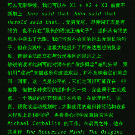
可以无限继续。我们可以在 X1 + X2 + X3 前面不
断加上
Jane said
that
John said
that
Harold said
that…，无穷无尽。即便词汇表是有
限的，也不存在“最长的语法正确句子”。递归从有限的
积木中撬出了无限。我们当然不会真的说出无限长的句
子，但在实践中，这极大地提升了可表达思想的复杂
度。普遍语法建立在与分形相同的规则之上。
敏锐的读者此刻可能对潜在的“偷换概念”感到头晕：我
们用“
递归
”来描述所有这些东西，并不意味着它们就是
同一回事。这一点是公平的，它们之间很可能存在一些
差异。但把多种类型的递归归为一类，完全属于主流观
点。一个活跃的研究领域正在检验：在处理音乐、语
言、视觉或运动规划时，大脑使用的递归神经结构在多
5
大程度上是相同的
。再看看心理学家兼语言学家
Michael Corballis 的工作。在语言之外，他在
其著作
The Recursive Mind: The Origins