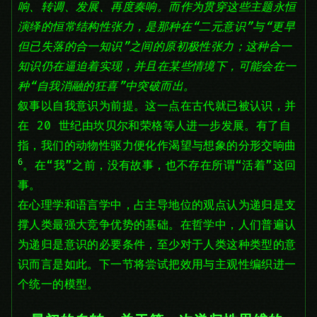
响、转调、发展、再度奏响。而作为贯穿这些主题永恒
演绎的恒常结构性张力，是那种在“二元意识”与“更早
但已失落的合一知识”之间的原初极性张力；这种合一
知识仍在逼迫着实现，并且在某些情境下，可能会在一
种“自我消融的狂喜”中突破而出。
叙事以自我意识为前提。这一点在古代就已被认识，并
在 20 世纪由坎贝尔和荣格等人进一步发展。有了自
指，我们的动物性驱力便化作渴望与想象的分形交响曲
6
。在“我”之前，没有故事，也不存在所谓“活着”这回
事。
在心理学和语言学中，占主导地位的观点认为递归是支
撑人类最强大竞争优势的基础。在哲学中，人们普遍认
为递归是意识的必要条件，至少对于人类这种类型的意
识而言是如此。下一节将尝试把效用与主观性编织进一
个统一的模型。