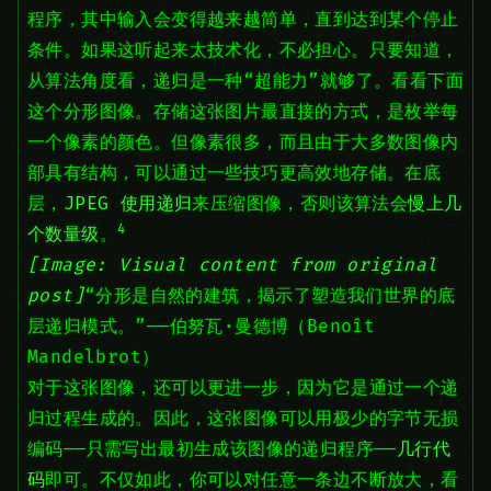
程序，其中输入会变得越来越简单，直到达到某个停止
条件。如果这听起来太技术化，不必担心。只要知道，
从算法角度看，递归是一种“超能力”就够了。看看下面
这个分形图像。存储这张图片最直接的方式，是枚举每
一个像素的颜色。但像素很多，而且由于大多数图像内
部具有结构，可以通过一些技巧更高效地存储。在底
层，
JPEG 使用递归
来压缩图像，否则该算法会
慢上几
4
个数量级
。
[Image: Visual content from original
post]
“分形是自然的建筑，揭示了塑造我们世界的底
层递归模式。”——伯努瓦·曼德博（Benoît
Mandelbrot）
对于这张图像，还可以更进一步，因为它是通过一个递
归过程生成的。因此，这张图像可以用极少的字节无损
编码——只需写出最初生成该图像的递归程序——
几行代
码
即可。不仅如此，你可以对任意一条边不断放大，看