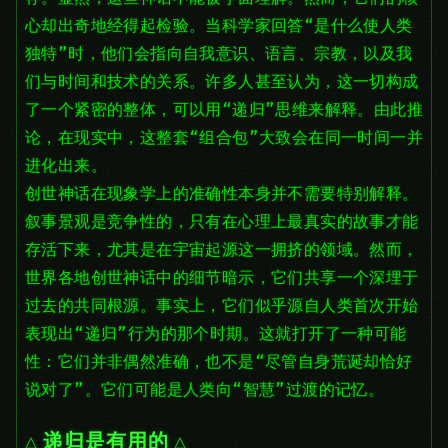
心却出奇地经得起检验。当科学家回答“是什么使人类
独特”时，他们会指向自我意识、语言、宗教，以及我
们与时间和技术的关系。许多人甚至认为，这一切构成
了一个紧密的整体，可以用“递归”思维来解释。由此推
论，在现实中，这整套“组合包”大致会在同一时间一并
进化出来。
创世神话在现象学上的准确性本身并不需要特别解释。
叙事景观是竞争性的，只有在心理上最真实的故事才能
存活下来，尤其是在宇宙起源这一拥挤的领域。然而，
世界各地创世神话中的细节暗示，它们共享一个深埋于
过去的共同根源。事实上，它们似乎源自人类首次开始
表现出“递归”行为的那个时期。这就打开了一种可能
性：它们并非偶然准确，也不是“尽管自身荒诞却恰好
说对了”。它们可能是人类向“智慧”过渡的记忆。
递归是有用的