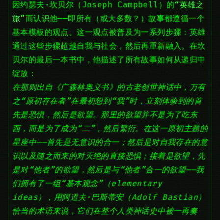
因约瑟夫·坎贝尔（Joseph Campbell）的
“英雄之
旅”
而认识他——即所有（或大多数？）故事都遵循一个
基本模板的观点。这一观点被普及为一系列步骤：英雄
通过这些步骤超越自我与社会，然后再重新融入。在坎
贝尔的最后一本书中，他描述了所有故事如何从递归中
绽放：
在那则出自《广森林奥义书》的古老创世神话中，万有
之“原初存在者”在最初想到“我”时，立刻体验到的首
先是恐惧，然后是欲望。那里的欲望并不是为了吃东
西，而是为了成为“二”，然后繁衍。在这一原初主题的
星座中——首先是无意识的合一；然后是对自我存在的意
识以及随之而来的对灭绝的直接恐惧；接着是欲望，先
是对“他者”的欲望，然后是与“他者”合一的欲望——我
们拥有了一组“基本观念”（elementary
ideas），用阿道夫·巴斯蒂安（Adolf Bastian）
恰当的术语来说，它们在整个人类神话史中被一再奏