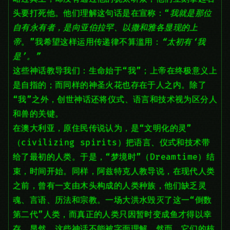
头要打死他。他们理解这句话是在宣称：“
我就是那位
自有永有者，是向亚伯拉罕、以撒和雅各显现的上
帝
。”我希望这样运用传递律不算滥用：
“太初有‘我
是’。”
这些神话教导我们：生命始于“我”；上帝在终极意义上
是自指的；而同样的神圣火花也存在于人之内。除了
“我”之外，创世神话还将仪式、语言和技术视为区分人
和兽的关键。
在澳大利亚，原住民传说认为，是“文明化的灵”
（civilizing spirits）把语言、仪式和技术带
给了最初的人类。于是，“梦境时”（Dreamtime）结
束，时间开始。同样，阿兹特克人教导说，在现代人类
之前，曾有一支由木头构成的人类种族，他们缺乏灵
魂、言语、历法和宗教。一场大洪水毁灭了这一“倒数
第二代”人类，而真正的人类只因暂时变成鱼才得以幸
存。显然，这些神话不能被字面理解。然而，它们的核