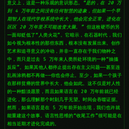
意义上，这是一种乐观的意识形态。
“是的，在 20 万
到 4 万年前之间没有任何智慧的迹象，但如果一个早
期智人在现代学校系统中长大，他会完全正常。进化在
区区 20 万年里不可能改变大脑。”
但这枚硬币的另
一面却贬低了“人类火花”。它暗示，在石器时代，我们
如今视为根本性的那些东西，根本没有发展出来。创作
艺术和追寻意义的冲动，并非一直存在于我们物种之
中，而只是过去 5 万年来人类所处环境的一种“抽搐
反应”。如果其他人都停止提出存在主义问题——甚至连
乱画涂鸦都不再做——你也会停止。至少，如果一个孩子
在那样贫瘠的世界中长大，他会如此。这不仅是对人性
的一种黯淡愿景，而且如果语言在 20 万年前就已经
进化，那么理解那个时刻几乎无望。时间会吞噬证据。
然而，如果语言是在 5 万年前开始出现，我们也许就
能重建这个故事。语言性思维的“收尾工作”很可能是在
相当近期才进化完成的。