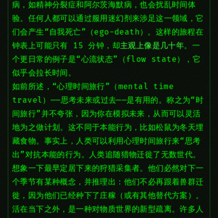
病，如精神分裂症和阿尔茨海默病，也会扰乱时间体
验。任何人都可以通过服用迷幻剂来涉足这一领域，它
们会产生“自我死亡”（ego-death）。这样的旅程在
钟表上可能只有 15 分钟，却
主观上像是几十年
。一
个更日常的例子是“心流状态”（flow state），它
似乎会拉长时间。
如前所述，“心理时间旅行”（mental time
travel）——思考未来或过去——是有用的。称之为“时
间旅行”并不夸张，因为你在模拟未来，从而可以灵活
地为之做计划。这不同于本能行为，比如松鼠为冬天埋
藏食物。事实上，人类可以利用心理时间旅行来“思考
出”对抗本能的行为。人类追随猎物迁徙了无数世代。
想象一下最早定居下来的狩猎采集者。他们必然对下一
个季节有某种概念，并推理出：他们不必再跟着兽群迁
徙，因为他们已经种下了庄稼（或有其他替代方案）。
活在当下之外，是一种对物质世界的新型疏离。许多人