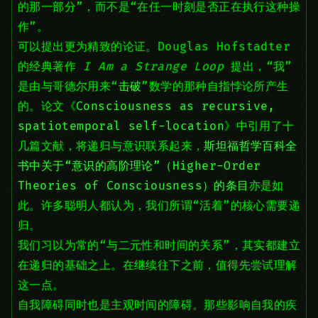
的那一部分”，而不是“在任一时刻是否正在执行这种操
作”。
可以提出更为精致的论证。Douglas Hofstadter
的经典著作
I Am a Strange Loop
提出，“我”
是由与哥德尔用来“
击破
”数学的那种自指悖论所产生
的。论文《
Consciousness as recursive,
spatiotemporal self-location
》中引用了十
几篇文献，将递归与意识联系起来，
斯坦福哲学百科全
书中关于“意识的高阶理论”（Higher-Order
Theories of Consciousness）的条目
亦是如
此。许多聪明人都认为，我们所谓“活着”的核心需要递
归。
我们习以为常的“与二元性和时间的关系”，其实都建立
在递归的基础之上。在继续往下之前，值得先尝试理解
这一点。
自我障碍同时也是主观时间的障碍。那些影响自我的疾