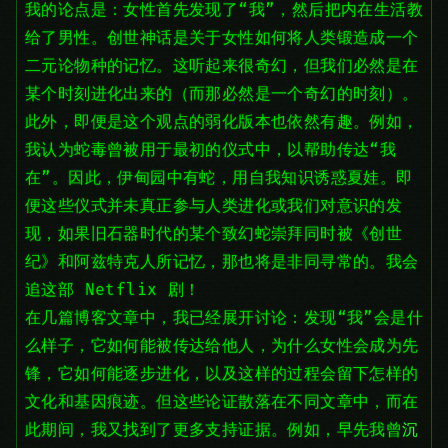
我的论点是：女性首先发现了“我”，然后把内在生活教
给了男性。创世神话是关于女性如何将人类锻造成一个
二元论物种的记忆。这听起来很奇幻，但我们必然是在
某个时刻进化出来的（而那必然是一个奇幻的时刻）。
此外，即便是这个观点的弱化版本也依然有趣。例如，
我认为蛇毒曾被用于最初的仪式中，以帮助传达“我
在”。因此，伊甸园中有蛇，用自我知识诱惑夏娃。即
便这些仪式并未真正参与人类进化或我们对意识的发
现，如果旧石器时代的某个致幻蛇崇拜同时被《创世
纪》和阿兹特克人所记忆，那也将是非同寻常的。我会
追这部 Netflix 剧！
在几篇博客文章中，我已经展开讨论：发现“我”会是什
么样子，它如何能被传达给他人，为什么女性会成为先
锋，它如何能逐步进化，以及这样的过程会留下怎样的
文化和基因痕迹。但这些论证散落在不同文章中，而在
此期间，我又找到了更多支持证据。例如，早先我曾
沉