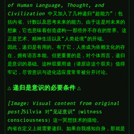
of Human Language, Thought, and
Civilization
中又加入了几种递归“超能力”：包
括内省、计数以及思考未来的能力。由于这是对未来的
想象，它也意味着创造虚构——那些并不存在的世界。这
正是艺术、精神生活以及“人类处境”的开端。
因此，递归是有用的。有了它，人类成为依赖文化的存
在，拥有语言本能。但更重要的是，对个体而言，递归
是意识的基础。这种双重用途（请原谅这个双关）值得
牢记，尽管意识与进化适应度常常被分开讨论。
递归是意识的必要条件
[Image: Visual content from original
post]
Silvia
对
“见证意识”（witness
consciousness）
这一冥想技术的描绘。
内省在定义上就需要递归。如果自我感知自身，那就是