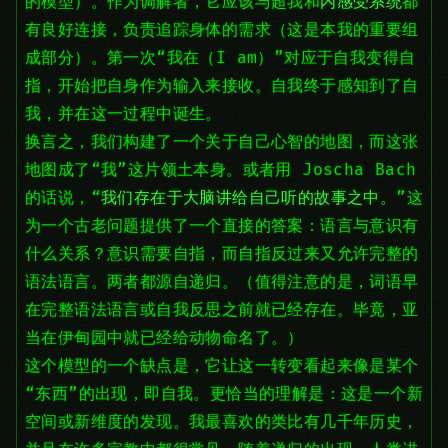
的模型）。作为调解者，它应该与超我和
内感受系统
都
有良好连接，负责追踪身体的需求（这是本我的重要组
成部分）。第一次“我在（I am）”对应于自我变得自
指，开始把自身作为输入来接收。自我终于感知到了自
我，并在这一过程中诞生。
换言之，我们构建了一个关于自己心智的地图，而这张
地图成了“我”这片领土本身。或者用 Joscha Bach
的话说，“
我们存在于大脑讲给自己听的故事之中。
”这
为一个古老问题提供了一个直接的答案：语言与意识有
什么关系？意识需要自指，而自指反过来又允许完整的
语法语言。两者都源自递归。（值得注意的是，词语早
在完整语法语言或自我反思之前就已经存在。毕竟，亚
当在伊甸园中就已经给动物命名了。）
这个模型的一个缺点是，它让这一转变看起来像是某个
“东西”的出现，即自我。更恰当的理解是：这是一个新
空间或新维度的发现。我最喜欢的类比有几千年历史，