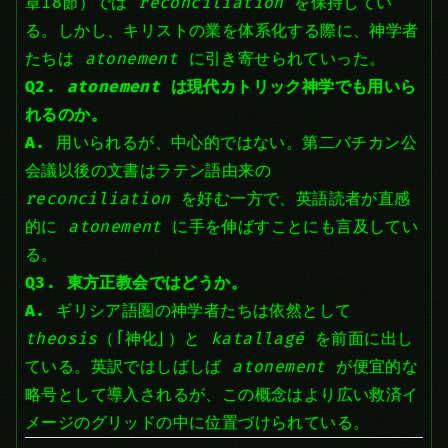
章18節）では
reconciliation
を保持してい
る。しかし、キリストの業を体系化する際に、神学者
たちは
atonement
に引き寄せられていった。
Q2.
atonement
は現代カトリック神学でも用いら
れるのか。
A.
用いられるが、中心的ではない。第二バチカン公
会議以後の文書はラテン語由来の
reconciliation
を好む一方で、英語読者が直感
的に
atonement
に手を伸ばすことにも言及してい
る。
Q3. 東方正教会ではどうか。
A.
ギリシア語圏の神学者たちは依然として
theosis
（「神化」）と
katallagē
を前面に出し
ている。英訳ではしばしば
atonement
が便宜的な
略号として導入されるが、この概念はより広い救済イ
メージのグリッドの中に位置づけられている。