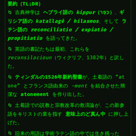
要約（TL;DR）
古典神学は
ヘブライ語の
kippur
（כִּפֻּר）
、
ギ
リシア語の
katallagē / hilasmos
、そして
ラ
テン語の
reconciliatio / expiatio /
propitiatio
を語ってきた。
英語の書記たちは最初、これらを
reconsilacioun
（ウィクリフ、1382年）と訳し
た。
ティンダルの1526年新約聖書
が、土着語の “at
one” とフランス語由来の
-ment
を結合させた簡
潔な
atonement
を作り出した。
土着語での説教と宗教改革の救済論が、この新参
語をキリストの業を指す
意味上のど真ん中
に押し上
げた。
旧来の用語は学術ラテン語の中では生き残った