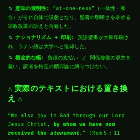
意味の透明性:
“at-one-ness”（一体性・和
合）がそれ自体で説教となり、聖書の明晰さを求める
宗教改革の訴えと合致した。
ナショナリズム + 印刷:
英語聖書が大量印刷さ
れ、ラテン語は大学へと退却した。
概念的な幅:
負債の支払い
と
関係修復の双方を
覆い、訳者を特定の贖罪論に縛りつけない。
実際のテキストにおける置き換
え
“We also joy in God through our Lord
Jesus Christ,
by whom we have now
received the
atonement
.
” (Rom 5 : 11