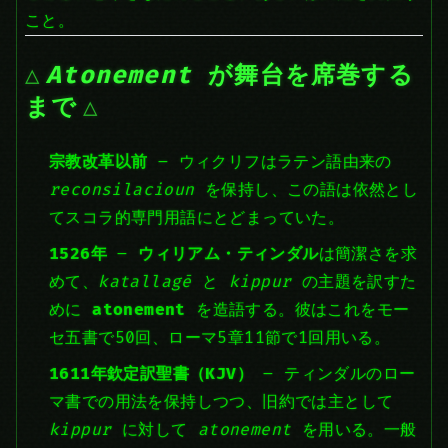
こと。
Atonement
が舞台を席巻する
まで
宗教改革以前
– ウィクリフはラテン語由来の
reconsilacioun
を保持し、この語は依然とし
てスコラ的専門用語にとどまっていた。
1526年
–
ウィリアム・ティンダル
は簡潔さを求
めて、
katallagē
と
kippur
の主題を訳すた
めに
atonement
を造語する。彼はこれをモー
セ五書で50回、ローマ5章11節で1回用いる。
1611年欽定訳聖書（KJV）
– ティンダルのロー
マ書での用法を保持しつつ、旧約では主として
kippur
に対して
atonement
を用いる。一般