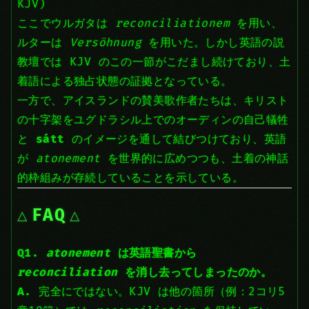
KJV)
ここでウルガタは
reconciliationem
を用い、
ルターは
Versöhnung
を用いた。しかし英語の説
教壇では KJV のこの一節がこだまし続けており、土
着語による独占状態の証拠となっている。
一方で、アイスランドの賛美歌作者たちは、キリスト
の十字架をユグドラシル上でのオーディンの自己犠牲
と
sátt
のイメージを通して結びつけており、英語
が
atonement
を世界的に広めつつも、土着の神話
的枠組みが存続していることを示している。
FAQ
Q1.
atonement
は英語聖書から
reconciliation
を消し去ってしまったのか。
A.
完全にではない。KJV は他の箇所（例：2コリ5