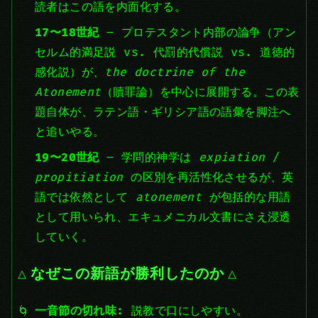
読者はこの語を内面化する。
17〜18世紀
– プロテスタント内部の論争（アン
セルム的満足説 vs. 代罰的代償説 vs. 道徳的
感化説）が、
the doctrine of the
Atonement
（贖罪論）を中心に展開する。この表
題自体が、ラテン語・ギリシア語の語彙を脚注へ
と追いやる。
19〜20世紀
– 学問的神学は
expiation
/
propitiation
の区別を再活性化させるが、英
語では依然として
atonement
が包括的な用語
として用いられ、エキュメニカル文書にさえ浸透
していく。
なぜこの新語が勝利したのか
一音節の切れ味:
説教で口にしやすい。