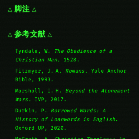
脚注
参考文献
Tyndale, W.
The Obedience of a
Christian Man.
1528.
Fitzmyer, J. A.
Romans.
Yale Anchor
Bible, 1993.
Marshall, I. H.
Beyond the Atonement
Wars.
IVP, 2017.
Durkin, P.
Borrowed Words: A
History of Loanwords in English.
Oxford UP, 2020.