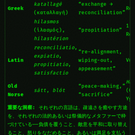
katallagē
“exchange →
Greek
Rom
(καταλλαγή)
reconciliation”
hilasmos
1 J
(ἱλασμός),
“propitiation”
Rom
hilastērion
reconciliatio
,
“re-alignment,
expiatio
,
Latin
wiping-out,
Vu
propitiatio
,
appeasement”
satisfactio
Há
Old
“peace-making,”
sátt
,
blót
(O
Norse
“sacrifice”
Yg
重要な洞察:
それぞれの言語は、疎遠さを癒やす方途
を、それぞれの法的あるいは祭儀的なメタファーで枠
づけている——負債を覆うこと、敵意を平和に取り替え
ること、怒りをなだめること、あるいは満足を支払う