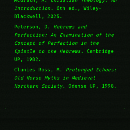
McGrath, A.
Christian Theology: An
Introduction.
6th ed., Wiley-
Blackwell, 2025.
Peterson, D.
Hebrews and
Perfection: An Examination of the
Concept of Perfection in the
Epistle to the Hebrews.
Cambridge
UP, 1982.
Clunies Ross, M.
Prolonged Echoes:
Old Norse Myths in Medieval
Northern Society.
Odense UP, 1998.