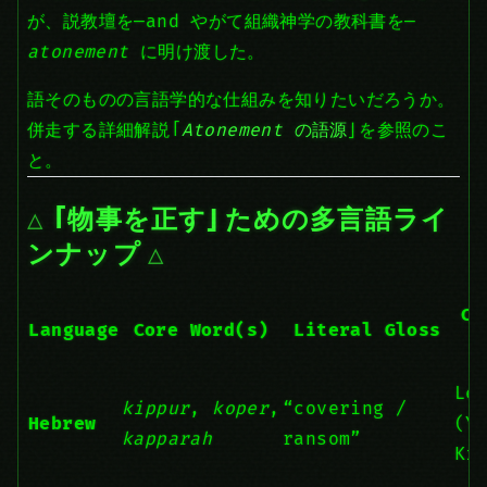
が、説教壇を—and やがて組織神学の教科書を—
atonement
に明け渡した。
語そのものの言語学的な仕組みを知りたいだろうか。
併走する詳細解説「
Atonement
の語源
」を参照のこ
と。
「物事を正す」ための多言語ライ
ンナップ
Ca
Language
Core Word(s)
Literal Gloss
Lev
kippur
,
koper
,
“covering /
Hebrew
(Y
kapparah
ransom”
Ki