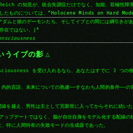
& Reich の知見が、統合失調症だけでなく、知能、双極性
したものについては、
“Holocene Minds on Hard Mod
アダムと彼のデーモンたち、そしてイブとの間には綱引きが
4
存在ではない。」
onsciousness
いうイブの影
 Consciousness を受け入れるなら、あなたはすでに 3 
、内的言語、未来についての熟慮——すなわち人間的条件——の
閾値を越え、男性は主として完新世に入ってからそれに続いた
X アップデートではなく、脳が自分自身をモデル化する配線の
な、特に人間特有の失敗モードの生成器であった。