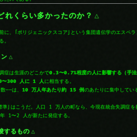
どれくらい多かったのか？
前に、「ポリジェニックスコア」という集団遺伝学のエスペラ
る。
イン
調症は生涯のどこかで
0.3〜0.7%
程度の人に影響する（手法
0〜300 人に 1 人
に相当する。
数——は、
10 万人年あたり約 15 例
のあたりに集中してい
標準」はこうだ。人口 1 万人の町なら、今現在統合失調症
毎年 1〜2 人が新たに発症する。
示唆するもの