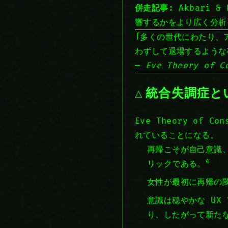
併走記事:
Akbari 
響するかをより広く分析
「多くの世代にわたり、
わずして退場するような
—
Eve Theory of C
統合失調症と
Eve Theory of
れていることになる。
再帰こそが自己意識
4
リックである。
女性が最初に再帰の
意識は穏やかな U
り、したがって新た