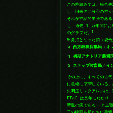
この枠組みでは、統合失
し、旧来の二分心の神々
それが神話的主張である。
ち、過去 1 万年間に
1
のグラフだ。
出発点となった図（統合
西方狩猟採集民
（オレ
初期アナトリア農耕
ステップ牧畜民／イ
その上に、すべての古代
に急峻に
下降
している。
失調症リスクアレルは、
EToC は長年にわたり
新世の病である——と主
子の映画を私たちに手渡