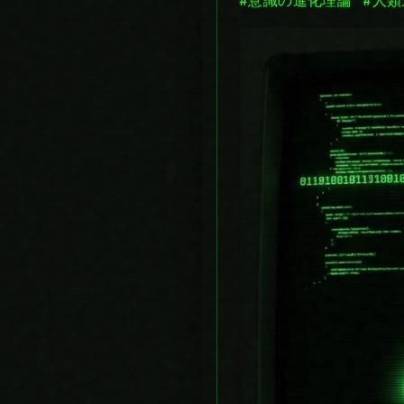
#意識の進化理論
#人類