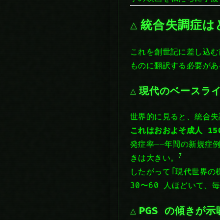
統合失調症は
これを創世記に差し込む
ものに翻訳する必要があ
現代のベースラ
世界的に見ると、統合失
これはおおよそ
成人 15
発症率——年間の新規症例
7
きは大きい。
したがって「現代世界の
30〜60 人ほどいて、
PGS の傾きが