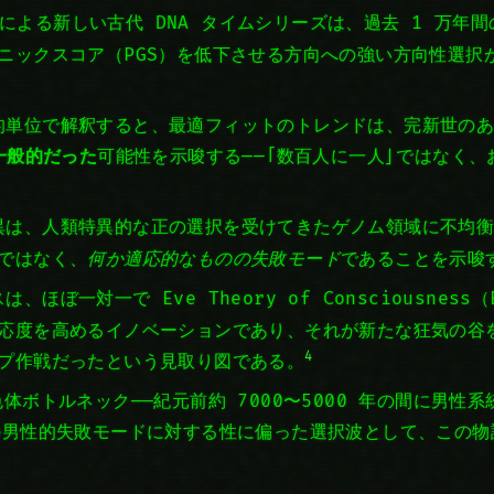
h らによる新しい古代 DNA タイムシリーズは、過去 1 万
ニックスコア（PGS）を低下させる方向への強い方向性選択
的単位で解釈すると、最適フィットのトレンドは、完新世の
も一般的だった
可能性を示唆する——「数百人に一人」ではなく、お
異は、人類特異的な正の選択を受けてきたゲノム領域に不均
ではなく、
何か適応的なものの失敗モード
であることを示唆
ほぼ一対一で Eve Theory of Consciousness
応度を高めるイノベーションであり、それが新たな狂気の谷
4
プ作戦だったという見取り図である。
体ボトルネック——紀元前約 7000〜5000 年の間に男性系
の男性的失敗モードに対する性に偏った選択波として、この物