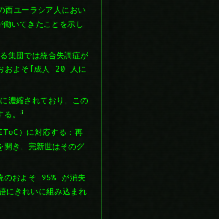
年間の西ユーラシア人におい
が働いてきたことを示し
ある集団では統合失調症が
およそ「成人 20 人に
衡に濃縮されており、この
3
する。
（EToC）に対応する：再
を開き、完新世はそのグ
統のおよそ 95% が消失
語にきれいに組み込まれ