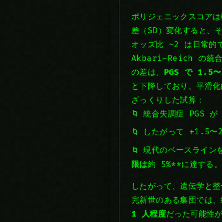
ポリジェニックスコアは標
差（SD）変化すると、
オッズ比 ~2 は日常的
Akbari–Reich
の差は、
PGS で 1.5
と下降しており、平滑化
ざっくりした試算：
統合失調症 PGS が
したがって +1.5〜
現代のベースラインを生
限は
約 5%**に達する
したがって、遺伝学と整
完新世のある集団では、
1 人程度
だった可能性