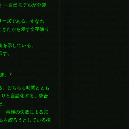
——自己モデルが分裂
リーズ
である。すなわ
てきたかを示す文字通り
系統を示している。
示す。
6
到来。
る。どちらも時間ととも
っきりと言語化する。統合
だ。
——再帰の失敗による完
ュームを絞ろうとしている様