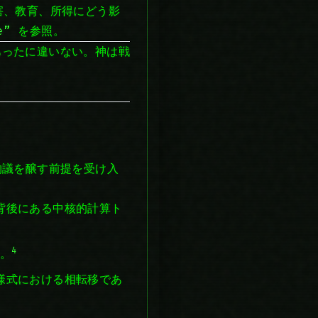
障害、教育、所得にどう影
e”
を参照。
あったに違いない。神は戦
つの物議を醸す前提を受け入
背後にある中核的計算ト
4
。
様式における相転移であ