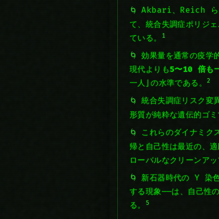
Akbari、Reic
て、統合失調症ポリジェ
1
ている。
効果量を通常の疫学
現代よりも
5〜10 倍
2
一人」の水準である。
統合失調症リスク変
形質が純粋な遺伝的ゴミ
これらのダイナミクスは、
帰と自己性は最近の、適
ローバルなクリーンアッ
新石器時代の Y 染色
する現象——は、自己性
5
る。