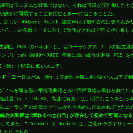
調症はランダムな狂気ではない。それは再帰が誤作動したとき
が静かに退場することを拒むとき——に起こることだ。
新しい Akbari–Reich 論文が付け加えるのは
タイムシ
おいて、この失敗モードに対して進化がどれほど強く押し返し
失調症 PGS のパネル）は、西ユーラシアの 3 つの祖先
ンジ）：約 8000〜9000 年前に高い統合失調症 PGS を
民
（緑）：顕著に低いスコア。
ンド・ヨーロッパ人
（青）：完新世中期に再び高いスコアで
ゲノムを通る黒い平滑化曲線と赤い回帰直線が重ねられてい
統計量（γ ≈ −0.84、高度に有意）は、明白なことをは
西ユーラシアの遺伝子プールから体系的に排出されてきたの
、
統合失調症は「壊れるべき自己」が存在して初めて可能になる
4
張してきた。
Akbari と Reich は、進化がそのボリ
したのである。