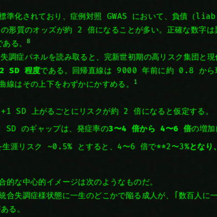
準化されており、症例対照 GWAS において、負債（liabi
その形質のオッズが約 2 倍になることが多い。正確な数字は異
8
である。
 の統合失調症パネルを読み取ると、完新世初期の高リスク集団と
〜2 SD 程度
である。回帰直線は 9000 年前に約 0.8 か
1
曲線はその上下をわずかにかすめる。
 +1 SD 上がるごとにリスクが約 2 倍になると仮定する。
2 SD のギャップは、発症率の
3〜4 倍から 4〜6 倍
の増加
涯リスク ~0.5% とすると、4〜6 倍で**2〜3%
となり
。
合的な中心的イメージは次のようなものだ。
統合失調症様状態に一生のどこかで陥る成人が、「数百人に一
がある。