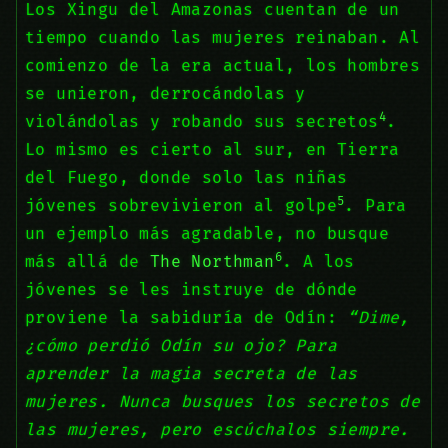
Los Xingu del Amazonas cuentan de un
tiempo cuando las mujeres reinaban. Al
comienzo de la era actual, los hombres
se unieron, derrocándolas y
4
violándolas y robando sus secretos
.
Lo mismo es cierto al sur, en Tierra
del Fuego, donde solo las niñas
5
jóvenes sobrevivieron al golpe
. Para
un ejemplo más agradable, no busque
6
más allá de
The Northman
. A los
jóvenes se les instruye de dónde
proviene la sabiduría de Odín:
“Dime,
¿cómo perdió Odín su ojo? Para
aprender la magia secreta de las
mujeres. Nunca busques los secretos de
las mujeres, pero escúchalos siempre.