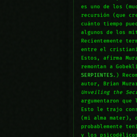
es uno de los (mu
recursión (que cr
cuánto tiempo pue
algunos de los mi
Recientemente te
entre el cristian
Estos, afirma Mur
remontan a Gobekl
SERPIENTES
.) Reco
autor, Brian Mura
Unveiling the Sec
argumentaron que 
Esto le trajo con
(mi alma mater), 
probablemente ten
y los psicodélico