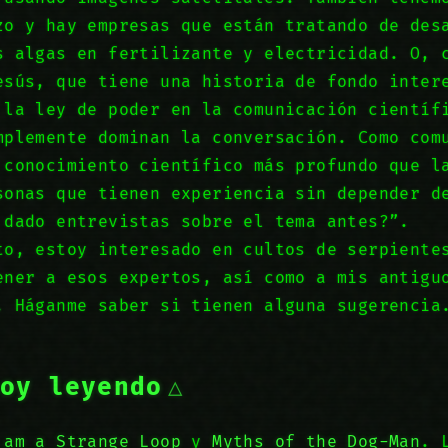
zo y hay empresas que están tratando de des
s algas en fertilizante y electricidad. O, 
esús, que tiene una historia de fondo inter
 la ley de poder en la comunicación científ
mplemente dominan la conversación. Como com
 conocimiento científico más profundo que l
sonas que tienen experiencia sin depender d
 dado entrevistas sobre el tema antes?”.
to, estoy interesado en cultos de serpiente
ener a esos expertos, así como a mis antigu
. Háganme saber si tienen alguna sugerencia
toy leyendo
 am a Strange Loop
y
Myths of the Dog-Man
. 