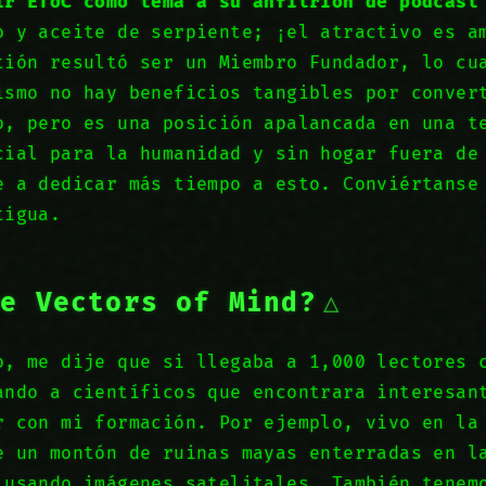
ir EToC como tema a su anfitrión de podcast
o y aceite de serpiente; ¡el atractivo es a
tión resultó ser un Miembro Fundador, lo cu
ismo no hay beneficios tangibles por conver
o, pero es una posición apalancada en una t
cial para la humanidad y sin hogar fuera de
e a dedicar más tiempo a esto. Conviértanse
tigua.
de Vectors of Mind?
o, me dije que si llegaba a 1,000 lectores 
ando a científicos que encontrara interesan
r con mi formación. Por ejemplo, vivo en la
e un montón de ruinas mayas enterradas en l
 usando imágenes satelitales. También tenem