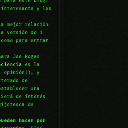
s para este blog.
 interesante y les
la mejor relación
la versión de 1
 como para entrar
para Joe Rogan
nciencia
es la
i opinión!), y
ctorado de
establecer una
 Será de interés
uijotesca de
pueden hacer por