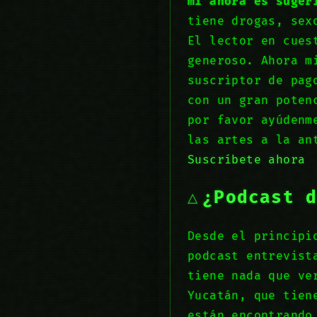
mí ahora es suger
tiene drogas, sex
El lector en cues
generoso. Ahora m
suscriptor de pag
con un gran poten
por favor ayúdenm
las artes a la an
Suscríbete ahora
¿Podcast 
Desde el principi
podcast entrevist
tiene nada que ve
Yucatán, que tien
están encontrando