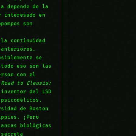
ia depende de la
y interesado en
opompos son
 la continuidad
 anteriores.
osiblemente se
 todo eso son las
erson con el
 Road to Eleusis:
inventor del LSD
 psicodélicos.
rsidad de Boston
ippies. ¡Pero
lancas biológicas
 secreta