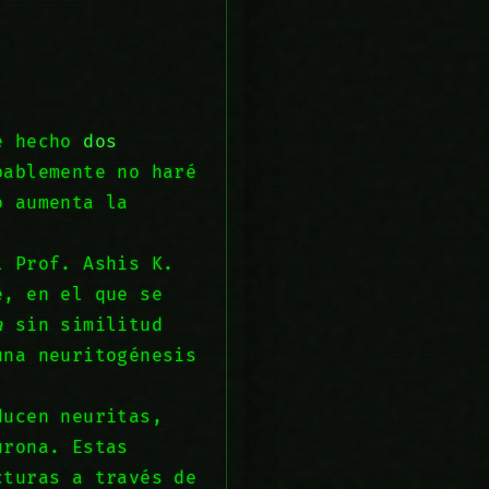
he hecho
dos
bablemente no haré
o aumenta la
l Prof. Ashis K.
e, en el que se
a
sin similitud
una neuritogénesis
ducen neuritas,
urona. Estas
cturas a través de