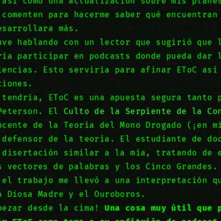
 así como una actualización sobre mis plane
 comenten para hacerme saber qué encuentran
esarrollara más.
uve hablando con un lector que sugirió que 
ría participar en podcasts donde pueda dar 
iencias. Esto serviría para afinar EToC así
ciones.
 tendría, EToC es una apuesta segura tanto 
Peterson. El
Culto de la Serpiente de la Co
ncente de la Teoría del Mono Drogado (¡en m
 defensor de la teoría. El estudiante de do
 disertación similar a la mía, tratando de 
s vectores de palabras y los Cinco Grandes.
 el trabajo me llevó a una interpretación q
a Diosa Madre y el Ouroboros.
pezar desde la cima!
Una cosa muy útil que 