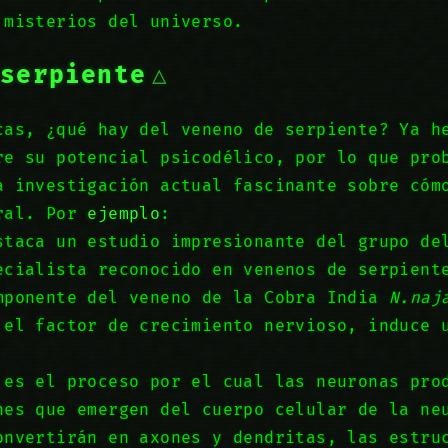
 misterios del universo.
 serpiente
cas, ¿qué hay del veneno de serpiente? Ya 
e su potencial psicodélico, por lo que pro
a investigación actual fascinante sobre cóm
bral. Por
ejemplo
:
staca un estudio impresionante del grupo de
ecialista reconocido en venenos de serpient
mponente del veneno de la Cobra India
N.naj
 el factor de crecimiento nervioso, induce 
 es el proceso por el cual las neuronas pro
nes que emergen del cuerpo celular de la ne
onvertirán en axones y dendritas, las estru