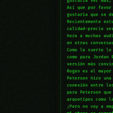
gustaría ver más,
Así que por favor
gustaría que se d
Recientemente est
calidad-precio se
hora a muchas aud
en otras conversa
Como la suerte lo
como para Jordan 
versión más convi
Rogan es el mayor
Peterson hizo una
conexión entre lo
para Peterson que
arquetipos como l
¡Pero no voy a em