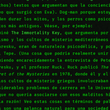
chos) textos que argumentan que la concienc
eo que surgió con Eva). Dog-man porque esto
den durar los mitos, y los perros como psic
tos más antiguos. Véase, por ejemplo:
rminé
The Immortality Key
, que argumenta por
ismo y los cultos de misterio mediterráneos
aresku, eran de naturaleza psicodélica, y p
i Tepe. (Una cosa que podría realmente unir
miendo encarecidamente la entrevista de Pet
resku, y el profesor Ruck. Ruck publicó
The
ret of the Mysteries
en 1978, donde él y el 
los cultos de misterio griegos involucraban
siderables problemas de carrera en la Unive
que no quería asociarse con esos malditos h
ía razón! Veo estas cosas en términos de pa
s son una palanca natural para una sociedad