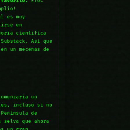
 favorito.
EToC
mplio!
al es muy
tirse en
eoría científica
 Substack. Así que
 en un mecenas de
comenzaría un
tes, incluso si no
 Península de
a selva que ahora
os un gran