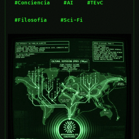
#Conciencia
#AI
#TEvC
#Filosofía
#Sci-Fi