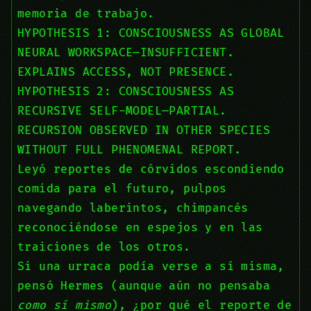
memoria de trabajo.
HYPOTHESIS 1: CONSCIOUSNESS AS GLOBAL
NEURAL WORKSPACE—INSUFFICIENT.
EXPLAINS ACCESS, NOT PRESENCE.
HYPOTHESIS 2: CONSCIOUSNESS AS
RECURSIVE SELF-MODEL—PARTIAL.
RECURSION OBSERVED IN OTHER SPECIES
WITHOUT FULL PHENOMENAL REPORT.
Leyó reportes de córvidos escondiendo
comida para el futuro, pulpos
navegando laberintos, chimpancés
reconociéndose en espejos y en las
traiciones de los otros.
Si una urraca podía verse a sí misma,
pensó Hermes (aunque aún no pensaba
como sí mismo
), ¿por qué el reporte de