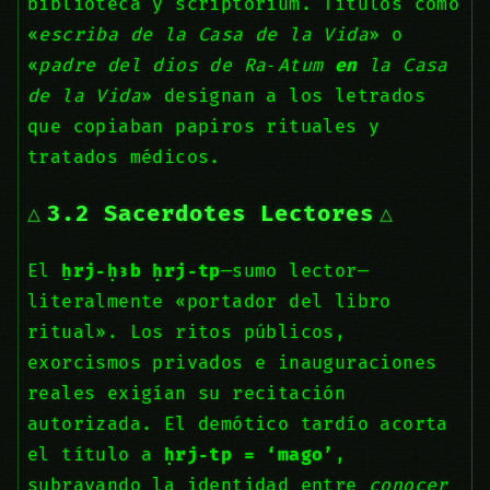
biblioteca y scriptorium. Títulos como
«
escriba de la Casa de la Vida
» o
«
padre del dios de Ra‑Atum
en
la Casa
de la Vida
» designan a los letrados
que copiaban papiros rituales y
tratados médicos.
3.2 Sacerdotes Lectores
El
ẖrj‑ḥꜣb ḥrj‑tp
—sumo lector—
literalmente «portador del libro
ritual». Los ritos públicos,
exorcismos privados e inauguraciones
reales exigían su recitación
autorizada. El demótico tardío acorta
el título a
ḥrj‑tp = ‘mago’
,
subrayando la identidad entre
conocer