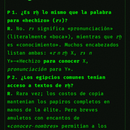
P 1. ¿Es rḫ lo mismo que la palabra
para «hechizo» (
rꜣ
)?
R.
No.
rꜣ
significa «pronunciación»
(literalmente «boca»), mientras que
rḫ
es «conocimiento». Muchos encabezados
listan ambas: «
r n rḫ
X,
rꜣ
n
Y»—«Hechizo
para conocer
X,
pronunciación
para Y».
P 2. ¿Los egipcios comunes tenían
acceso a textos de rḫ?
R.
Rara vez; los costos de copia
mantenían los papiros completos en
manos de la élite. Pero breves
amuletos con encantos de
«
conocer‑nombres
» permitían a los