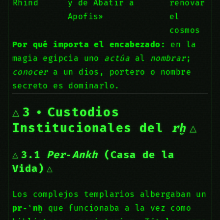
Rhind
y de Abatir a
renovar
Apofis»
el
cosmos
Por qué importa el encabezado:
en la
magia egipcia uno
actúa
al
nombrar
;
conocer
a un dios, portero o nombre
secreto es dominarlo.
3 • Custodios
Institucionales del
rḫ
3.1
Per‑Ankh
(Casa de la
Vida)
Los complejos templarios albergaban un
pr‑ʿnḫ
que funcionaba a la vez como