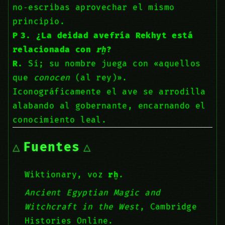
no‑escribas aprovechar el mismo
principio.
P 3. ¿La deidad avefría Rekhyt está
relacionada con
rḫ
?
R.
Sí; su nombre juega con «aquellos
que
conocen
(al rey)».
Iconográficamente el ave se arrodilla
alabando al gobernante, encarnando el
conocimiento leal.
Fuentes
Wiktionary, voz
rḫ
.
Ancient Egyptian Magic and
Witchcraft in the West
, Cambridge
Histories Online.