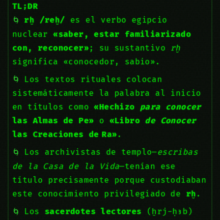
TL;DR
rḫ /reḫ/
es el verbo egipcio
nuclear
«saber, estar familiarizado
con, reconocer»
; su sustantivo
rḫ
significa «conocedor, sabio».
Los textos rituales colocan
sistemáticamente la palabra al inicio
en títulos como
«Hechizo
para conocer
las Almas de Pe»
o
«Libro
de Conocer
las Creaciones de Ra»
.
Los archivistas de templo—
escribas
de la Casa de la Vida
—tenían ese
título precisamente porque custodiaban
este conocimiento privilegiado de
rḫ
.
Los
sacerdotes lectores
(ẖrj-ḥꜣb)