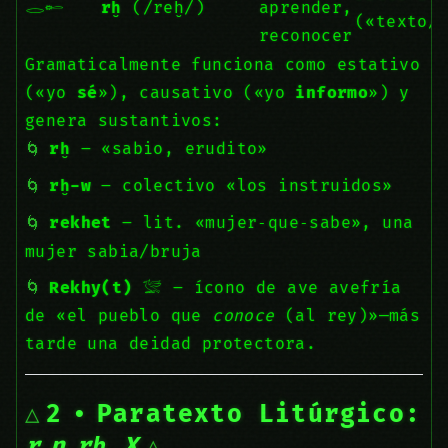
𓂋𓄡
rḫ
(/reḫ/)
aprender,
(«texto/
reconocer
Gramaticalmente funciona como estativo
(«yo
sé
»), causativo («yo
informo
») y
genera sustantivos:
rḫ
– «sabio, erudito»
rḫ-w
– colectivo «los instruidos»
rekhet
– lit. «mujer‑que‑sabe», una
mujer sabia/bruja
Rekhy(t)
𓅛 – ícono de ave avefría
de «el pueblo que
conoce
(al rey)»—más
tarde una deidad protectora.
2 • Paratexto Litúrgico:
r n rḫ X