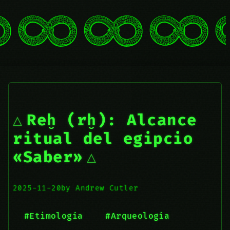
Reḫ (rḫ): Alcance
ritual del egipcio
«Saber»
2025-11-20
by Andrew Cutler
#Etimología
#Arqueología