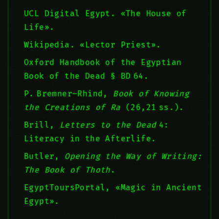
UCL Digital Egypt. «The House of
Life».
Wikipedia. «Lector Priest».
Oxford Handbook of the Egyptian
Book of the Dead § BD 64.
P. Bremner–Rhind,
Book of Knowing
the Creations of Ra
(26,21 ss.).
Brill,
Letters to the Dead
4:
Literacy in the Afterlife.
Butler,
Opening the Way of Writing:
The Book of Thoth
.
EgyptToursPortal, «Magic in Ancient
Egypt».