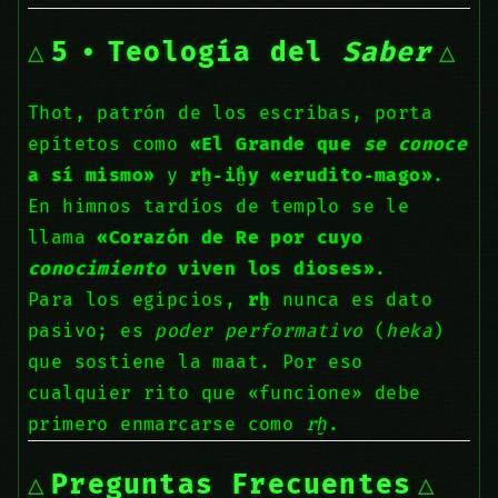
5 • Teología del
Saber
Thot, patrón de los escribas, porta
epítetos como
«El Grande que
se conoce
a sí mismo»
y
rḫ‑ỉḫy «erudito‑mago»
.
En himnos tardíos de templo se le
llama
«Corazón de Re por cuyo
conocimiento
viven los dioses»
.
Para los egipcios,
rḫ
nunca es dato
pasivo; es
poder performativo
(
heka
)
que sostiene la maat. Por eso
cualquier rito que «funcione» debe
primero enmarcarse como
rḫ
.
Preguntas Frecuentes