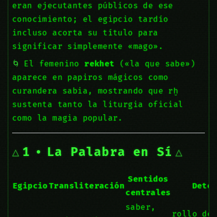
eran ejecutantes públicos de ese
conocimiento; el egipcio tardío
incluso acorta su título para
significar simplemente «mago».
El femenino
rekhet
(«la que sabe»)
aparece en papiros mágicos como
curandera sabia, mostrando que rḫ
sustenta tanto la liturgia oficial
como la magia popular.
1 • La Palabra en Sí
Sentidos
Egipcio
Transliteración
Dete
centrales
saber,
rollo de 