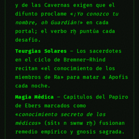
y de las Cavernas exigen que el
difunto proclame «
¡Yo conozco tu
nombre, oh Guardián!
» en cada
portal; el verbo rḫ puntúa cada
desafío.
Teurgias Solares
– Los sacerdotes
en el ciclo de Bremner–Rhind
recitan «el conocimiento de los
miembros de Ra» para matar a Apofis
cada noche.
Magia Médica
– Capítulos del Papiro
de Ebers marcados como
«
conocimiento secreto de los
médicos
» (sštꜣ n swnw rḫ) fusionan
remedio empírico y gnosis sagrada.