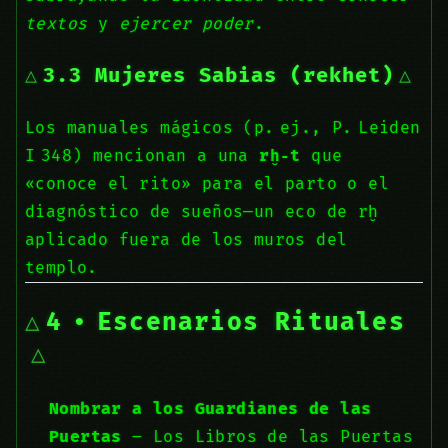
textos
y
ejercer poder
.
3.3 Mujeres Sabias (rekhet)
Los manuales mágicos (p. ej., P. Leiden
I 348) mencionan a una
rḫ‑t
que
«conoce el rito» para el parto o el
diagnóstico de sueños—un eco de rḫ
aplicado fuera de los muros del
templo.
4 • Escenarios Rituales
Nombrar a los Guardianes de las
Puertas
– Los Libros de las Puertas