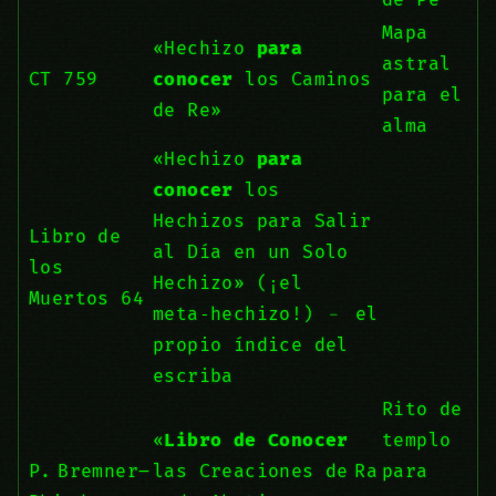
de Pe
Mapa
«Hechizo
para
astral
CT 759
conocer
los Caminos
para el
de Re»
alma
«Hechizo
para
conocer
los
Hechizos para Salir
Libro de
al Día en un Solo
los
Hechizo» (¡el
Muertos 64
meta‑hechizo!) ﹣ el
propio índice del
escriba
Rito de
«
Libro de Conocer
templo
P. Bremner–
las Creaciones de Ra
para