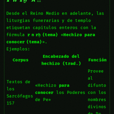
Desde el Reino Medio en adelante, las
liturgias funerarias y de templo
etiquetan capítulos enteros con la
fórmula
r n rḫ ⟨tema⟩
«
Hechizo para
conocer ⟨tema⟩
».
Ejemplos:
Encabezado del
Corpus
Función
hechizo (trad.)
Provee
al
Textos de
«Hechizo
para
difunto
los
conocer
los Poderes
con los
Sarcófagos
de Pe»
nombres
157
divinos