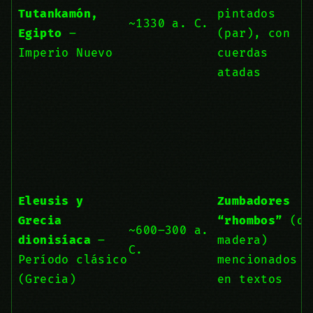
Tutankamón,
pintados
~1330 a. C.
Egipto
–
(par), con
Imperio Nuevo
cuerdas
atadas
Eleusis y
Zumbadores
Grecia
“rhombos”
(de
~600–300 a.
dionisíaca
–
madera)
C.
Período clásico
mencionados
(Grecia)
en textos