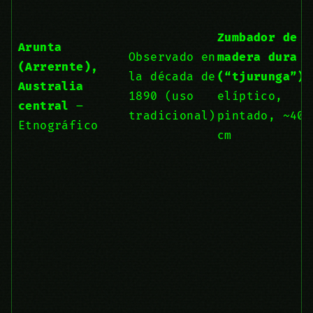
Zumbador de
Arunta
Observado en
madera dura
(Arrernte),
la década de
(“tjurunga”)
,
Australia
1890 (uso
elíptico,
central
–
tradicional)
pintado, ~40
Etnográfico
cm