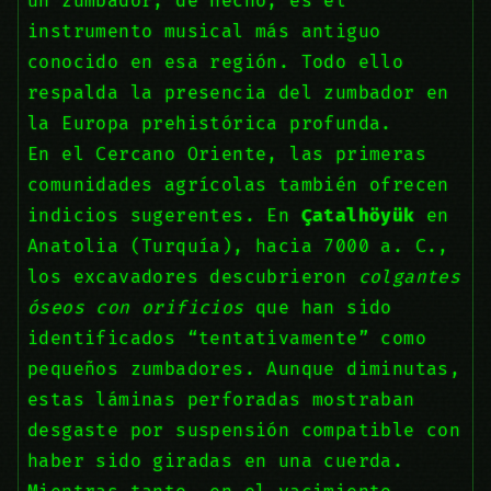
un zumbador; de hecho, es el
instrumento musical más antiguo
conocido en esa región. Todo ello
respalda la presencia del zumbador en
la Europa prehistórica profunda.
En el Cercano Oriente, las primeras
comunidades agrícolas también ofrecen
indicios sugerentes. En
Çatalhöyük
en
Anatolia (Turquía), hacia 7000 a. C.,
los excavadores descubrieron
colgantes
óseos con orificios
que han sido
identificados “tentativamente” como
pequeños zumbadores. Aunque diminutas,
estas láminas perforadas mostraban
desgaste por suspensión compatible con
haber sido giradas en una cuerda.