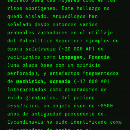
secreto para las mujeres como en los
ritos aborígenes. Este hallazgo no
quedó aislado. Arqueólogos han
señalado desde entonces varios
probables zumbadores en el utillaje
del Paleolítico Superior: ejemplos de
época
solutrense
(~20 000 AP) de
yacimientos como
Lespugue, Francia
(una placa ósea con un orificio
perforado), y artefactos fragmentados
de
Mezhirich, Ucrania
(~17 000 AP)
interpretados como generadores de
ruido giratorios. Del período
mesolítico
, un objeto óseo de ~8500
años de antigüedad procedente de
Escandinavia ha sido identificado como