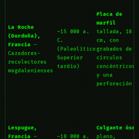
Placa de
marfil
La Roche
~15 000 a.
tallada, 18
(Dordoña),
C.
cm, con
Francia
–
(Paleolítico
grabados de
Cazadores-
Superior
círculos
recolectores
tardío)
concéntricos
magdalenienses
y una
perforación
Lespugue,
Colgante óseo
Francia
–
~18 000 a.
plano,