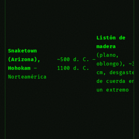
Listón de
madera
Snaketown
(plano,
(Arizona),
~500 d. C. –
oblongo), ~30
Hohokam
–
1100 d. C.
cm, desgaste
Norteamérica
de cuerda en
un extremo