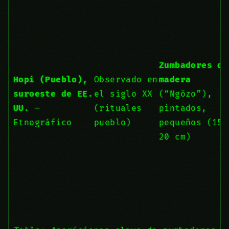
Zumbadores de
Hopi (Pueblo),
Observado en
madera
suroeste de EE.
el siglo XX
(“Ngözo”),
UU.
–
(rituales
pintados,
Etnográfico
pueblo)
pequeños (15–
20 cm)