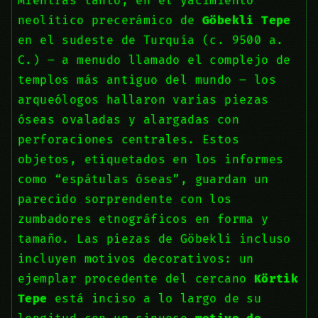
Mientras tanto, en el yacimiento
neolítico precerámico de
Göbekli Tepe
en el sudeste de Turquía (c. 9500 a.
C.) – a menudo llamado el complejo de
templos más antiguo del mundo – los
arqueólogos hallaron varias piezas
óseas ovaladas y alargadas con
perforaciones centrales. Estos
objetos, etiquetados en los informes
como “espátulas óseas”, guardan un
parecido sorprendente con los
zumbadores etnográficos en forma y
tamaño. Las piezas de Göbekli incluso
incluyen motivos decorativos: un
ejemplar procedente del cercano
Körtik
Tepe
está inciso a lo largo de su