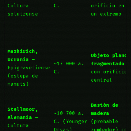
Cultura
C.
orificio en
solutrense
un extremo
Mezhirich,
Objeto plano
Ucrania
–
~17 000 a.
fragmentado
Epigravetiense
C.
con orificio
(estepa de
central
mamuts)
Bastón de
Stellmoor,
~10 700 a.
madera
Alemania
–
C. (Younger
(probable
Cultura
Dryas)
zumbador) con