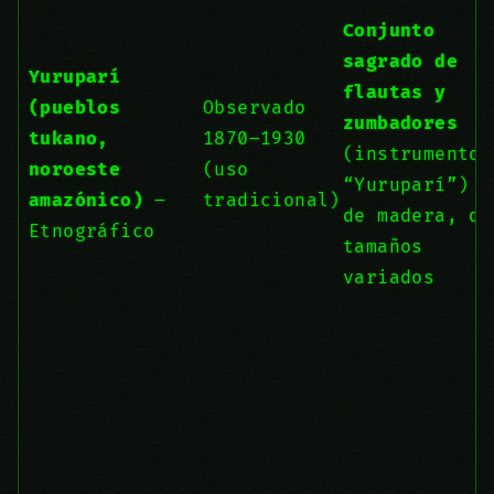
Conjunto
sagrado de
Yuruparí
flautas y
(pueblos
Observado
zumbadores
tukano,
1870–1930
(instrumentos
noroeste
(uso
“Yuruparí”)
amazónico)
–
tradicional)
de madera, de
Etnográfico
tamaños
variados