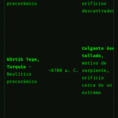
precerámico
orificios
descentrados
Colgante óseo
tallado
,
Körtik Tepe,
motivo de
Turquía
–
~8700 a. C.
serpiente,
Neolítico
orificio
precerámico
cerca de un
extremo