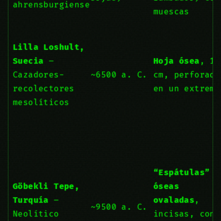
ahrensburgiense
muescas
Lilla Loshult,
Suecia
–
Hoja ósea
, 11
Cazadores-
~6500 a. C.
cm, perforada
recolectores
en un extremo
mesolíticos
“Espátulas”
Göbekli Tepe,
óseas
Turquía
–
ovaladas
,
~9500 a. C.
Neolítico
incisas, con